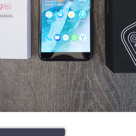
Емкость аккумулятора 3300 мАч
Тип батареи Съемная
Функция быстрой зарядки Нет
Беспроводная зарядка Нет
Датчики
Индикатор событий Нет
Сканер отпечатков пальцев Есть
Приближения Есть
Освещенности Есть
Гироскоп Нет
Акселерометр Есть
Компас Нет
Барометр Нет
Инфракрасный Нет
Звук
Встроенные динамики Есть
Микрофон Есть
Разъем для наушников Есть
Дизайн
Габариты (размер) 147,8 x 70,5 x 8,8 мм
Вес 156 гр
Материал корпуса Пластик