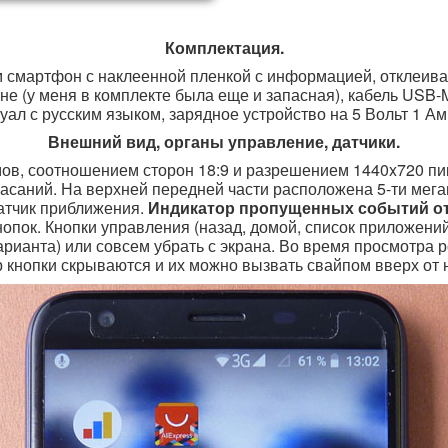
Комплектация.
м смартфон с наклеенной пленкой с информацией, отклеи
не (у меня в комплекте была еще и запасная), кабель USB-
уал с русским языком, зарядное устройство на 5 Вольт 1 Ам
Внешний вид, органы управление, датчики.
ов, соотношением сторон 18:9 и разрешением 1440x720 пи
 касаний. На верхней передней части расположена 5-ти мег
датчик приближения.
Индикатор пропущенных событий от
опок. Кнопки управления (назад, домой, список приложени
рианта) или совсем убрать с экрана. Во время просмотра р
 кнопки скрываются и их можно вызвать свайпом вверх от