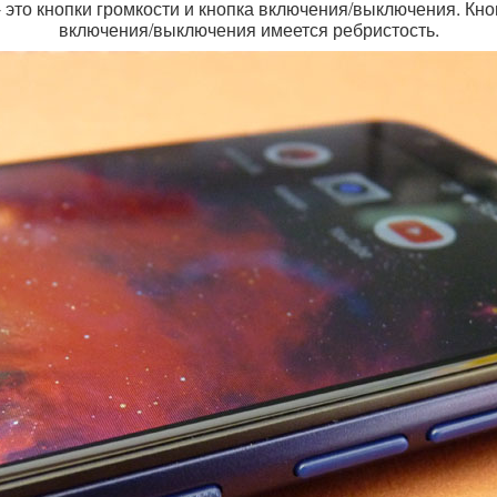
это кнопки громкости и кнопка включения/выключения. Кно
включения/выключения имеется ребристость.